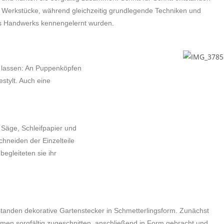
e Werkstücke, während gleichzeitig grundlegende Techniken und
s Handwerks kennengelernt wurden.
uf lassen: An Puppenköpfen
stylt. Auch eine
 Säge, Schleifpapier und
chneiden der Einzelteile
begleiteten sie ihr
standen dekorative Gartenstecker in Schmetterlingsform. Zunächst
men sorgfältig zugeschnitten, anschließend in Form gebracht und