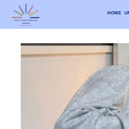
HOME
U