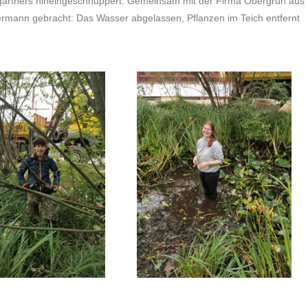
sgärtners hineingeschnuppert. Gemeinsam mit der Firma Obergrün aus
ermann gebracht: Das Wasser abgelassen, Pflanzen im Teich entfernt