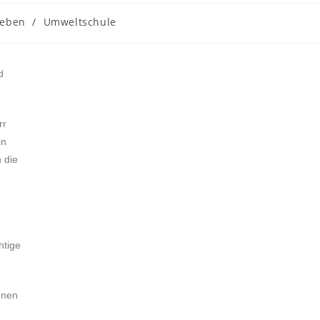
leben
/
Umweltschule
d
rr
in
 die
htige
nnen
d