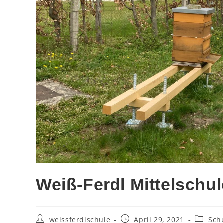
Weiß-Ferdl Mittelschu
weissferdlschule
April 29, 2021
Sch