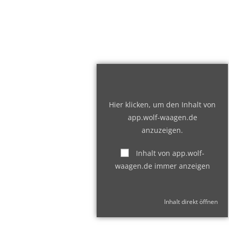
Hier klicken, um den Inhalt von
app.wolf-waagen.de
anzuzeigen.
Inhalt von app.wolf-
waagen.de immer anzeigen
Inhalt direkt öffnen