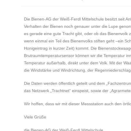
Die Bienen-AG der Weiß-Ferdl Mittelschule besitzt seit An
Verhalten der Bienen noch genauer unter die Lupe genom
es gerade eine gute Tracht gibt, oder ob das Bienenvolk z
wenn einmal ein Teil des Bienenvolks stiften geht –ein S
Honigeintrag in kurzer Zeit) kommt. Die Bienenstockwaag
Brutraumtemperatursensor können wir die Temperatur inm
Temperatur außerhalb, direkt unter dem Volk. Mit der Waag
die Windstärke und Windrichtung, der Regenniederschlag 
Die Daten werden öffentlich geteilt und dem „Fachzentrum
das Netzwerk „Trachtnet“ einspeist, sowie der „Agrarmeteo
Wir hoffen, dass wir mit dieser Messstation auch den örtl
Viele Grüße
die Bienen-AG der Weiß-Ferdl Mittelschule