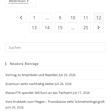
„Europa
Weiterlesen
Im
Schuhkarton
Erwacht
Zum
1
…
9
10
11
12
Gehe zur vorherigen Seite
Leben“
13
14
15
…
25
Gehe zu
Neueste Beiträge
Vortrag zu Amphibien und Reptilien
Juli 29, 2026
Erasmus+ wirkt nachhaltig weiter
Juli 28, 2026
Klasse FTK spendet 300 Euro an das Tierheim!
Juli 17, 2026
Vom Krabbeln zum Fliegen – Praxisklasse zieht Schmetterlinge groß
Juni 29, 2026