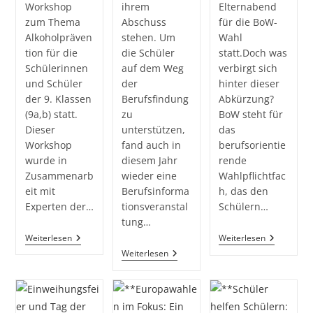
Workshop
ihrem
Elternabend
zum Thema
Abschuss
für die BoW-
Alkoholpräven
stehen. Um
Wahl
tion für die
die Schüler
statt.Doch was
Schülerinnen
auf dem Weg
verbirgt sich
und Schüler
der
hinter dieser
der 9. Klassen
Berufsfindung
Abkürzung?
(9a,b) statt.
zu
BoW steht für
Dieser
unterstützen,
das
Workshop
fand auch in
berufsorientie
wurde in
diesem Jahr
rende
Zusammenarb
wieder eine
Wahlpflichtfac
eit mit
Berufsinforma
h, das den
Experten der…
tionsveranstal
Schülern…
tung…
Alkohol
BoW-
Weiterlesen
Weiterlesen
–
Elternabe
Wohin
Weiterlesen
Eine
Für
Mit
Gesellschaftlich
Die
Mir
Anerkannte
7.
Nach
Droge
Klassen
Meinem
Abschluss?