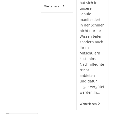
Offenen
hat sich in
Tür
**Europawahlen
Weiterlesen
unserer
Im
Schule
Fokus:
Ein
manifestiert,
Lehrreicher
in der Schüler
Workshop**
nicht nur ihr
Wissen teilen,
sondern auch
ihren
Mitschülern
kostenlos
Nachhilfeunte
rricht
anbieten -
und dafür
sogar vergütet
werden.In…
**Schüler
Weiterlesen
Helfen
Schülern: