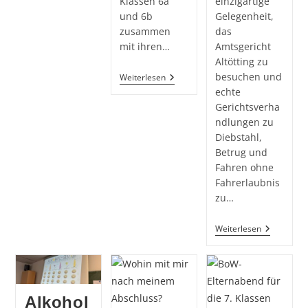
Klassen 6a
einzigartige
Und
und 6b
Gelegenheit,
10.
Klassen
zusammen
das
Im
mit ihren…
Amtsgericht
Fokus
Altötting zu
besuchen und
„Rasantes
Weiterlesen
Abenteuer“
echte
–
Gerichtsverha
Verkehrssicherheit
Hautnah
ndlungen zu
Erleben
Diebstahl,
Mit
Betrug und
ADAC
„Achtung
Fahren ohne
Auto“
Fahrerlaubnis
zu…
Besuch
Weiterlesen
Der
7.
Klassen
Am
Amtsgeric
Altötting
Alkohol
–