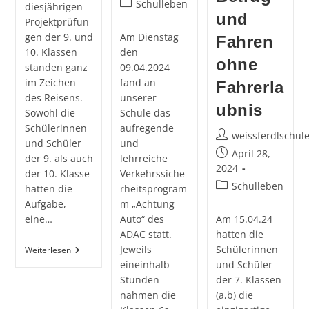
Beitrags-
Schulleben
diesjährigen
und
Kategorie:
Projektprüfun
gen der 9. und
Am Dienstag
Fahren
10. Klassen
den
ohne
standen ganz
09.04.2024
im Zeichen
fand an
Fahrerla
des Reisens.
unserer
ubnis
Sowohl die
Schule das
Schülerinnen
aufregende
Beitrags-
weissferdlschul
und Schüler
und
Autor:
Beitrag
April 28,
der 9. als auch
lehrreiche
veröffentlicht:
2024
der 10. Klasse
Verkehrssiche
Beitrags-
Schulleben
hatten die
rheitsprogram
Kategorie:
Aufgabe,
m „Achtung
eine…
Auto“ des
Am 15.04.24
ADAC statt.
hatten die
Jeweils
Schülerinnen
Spannende
Weiterlesen
Projektprüfungen:
eineinhalb
und Schüler
Die
Stunden
der 7. Klassen
Urlaubsplanung
Der
nahmen die
(a,b) die
9.