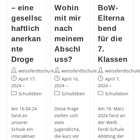
Ein
– eine
Wohin
BoW-
Einblick
In
gesellsc
mit mir
Elterna
Gerichtsv
Zu
haftlich
nach
bend
Diebstahl,
Betrug
anerkan
meinem
für die
Und
Fahren
nte
Abschl
7.
Ohne
Fahrerlau
Droge
uss?
Klassen
Beitrags-
Beitrags-
Beitrags-
weissferdlschule
weissferdlschule
weissferdlschul
Autor:
Autor:
Autor:
Beitrag
Beitrag
Beitrag
April 17,
April 16,
April 7,
veröffentlicht:
veröffentlicht:
veröffentlicht:
2024
2024
2024
Beitrags-
Beitrags-
Beitrags-
Schulleben
Schulleben
Schulleben
Kategorie:
Kategorie:
Kategorie:
Am 16.04.24
Diese Frage
Am 19. März
fand an
stellen sich
2024 fand an
unserer
viele
der Weiß-
Schule ein
Jugendliche,
Ferdl-Schule
interaktiver
die kurz vor
Altötting der