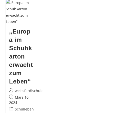
Kostenlos
Nachhilfei
Ermutigt
Zu
Gegenseit
Unterstüt
„Europ
a im
Schuhk
arton
erwacht
zum
Leben“
Beitrags-
weissferdlschule
Autor:
Beitrag
März 10,
veröffentlicht:
2024
Beitrags-
Schulleben