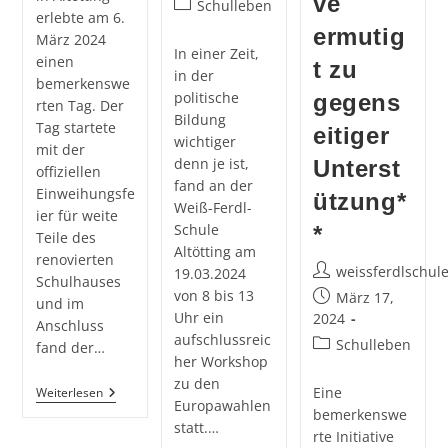
ve
Beitrags-
Schulleben
erlebte am 6.
Kategorie:
ermutig
März 2024
In einer Zeit,
einen
t zu
in der
bemerkenswe
politische
gegens
rten Tag. Der
Bildung
Tag startete
eitiger
wichtiger
mit der
denn je ist,
Unterst
offiziellen
fand an der
Einweihungsfe
ützung*
Weiß-Ferdl-
ier für weite
Schule
*
Teile des
Altötting am
renovierten
Beitrags-
weissferdlschul
19.03.2024
Schulhauses
Autor:
von 8 bis 13
Beitrag
März 17,
und im
Uhr ein
veröffentlicht:
2024
Anschluss
aufschlussreic
Beitrags-
Schulleben
fand der…
her Workshop
Kategorie:
zu den
Einweihungsfeier
Eine
Weiterlesen
Europawahlen
Und
bemerkenswe
Tag
statt.…
rte Initiative
Der