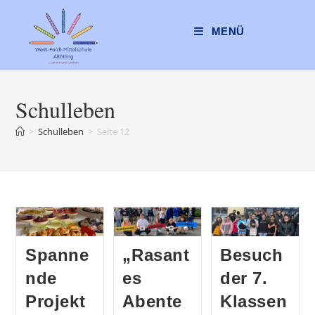
Zum
Inhalt
MENÜ
springen
Schulleben
>
Schulleben
>
Seite 12
Spanne
„Rasant
Besuch
nde
es
der 7.
Projekt
Abente
Klassen