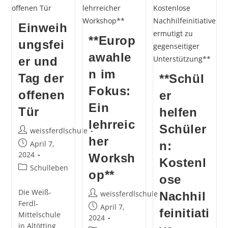
Einweih
**Europ
ungsfei
awahle
er und
n im
Tag der
**Schül
Fokus:
offenen
er
Ein
Tür
helfen
lehrreic
Schüler
Beitrags-
weissferdlschule
her
Autor:
Beitrag
April 7,
n:
veröffentlicht:
2024
Worksh
Kostenl
Beitrags-
Schulleben
op**
ose
Kategorie:
Die Weiß-
Beitrags-
weissferdlschule
Nachhil
Ferdl-
Autor:
Beitrag
April 7,
feinitiati
Mittelschule
veröffentlicht:
2024
in Altötting