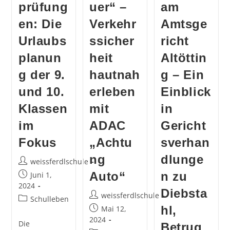
prüfung
uer“ –
am
en: Die
Verkehr
Amtsge
Urlaubs
ssicher
richt
planun
heit
Altöttin
g der 9.
hautnah
g – Ein
und 10.
erleben
Einblick
Klassen
mit
in
im
ADAC
Gericht
Fokus
„Achtu
sverhan
ng
dlunge
Beitrags-
weissferdlschule
Autor:
Beitrag
Auto“
n zu
Juni 1,
veröffentlicht:
2024
Diebsta
Beitrags-
weissferdlschule
Beitrags-
Schulleben
Autor:
Beitrag
hl,
Mai 12,
Kategorie:
veröffentlicht:
2024
Die
Betrug