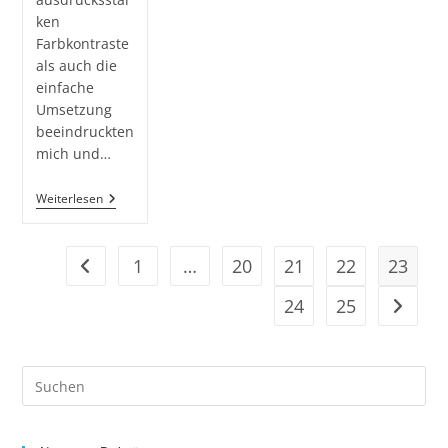
ken
Farbkontraste
als auch die
einfache
Umsetzung
beeindruckten
mich und…
Kunstunterricht
Weiterlesen
Mal
Anders
„Porträts
Im
1
…
20
21
22
23
Gehe zur vorherigen Seite
Pop
Art
24
25
Gehe zu
Stil“