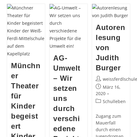
Schenken
Wettbewerbs
Zeit
„Voll
Sozial“
2020
Autoren
lesung
von
Judith
AG-
Münchn
Burger
Umwelt
er
– Wir
Beitrags-
weissferdlschul
Theater
Autor:
Beitrag
setzen
März 16,
veröffentlicht:
2020
für
uns
Beitrags-
Schulleben
Kinder
durch
Kategorie:
begeist
Zugang zum
verschi
Mauerfall
ert
edene
durch einen
Kinder
Jugendroman