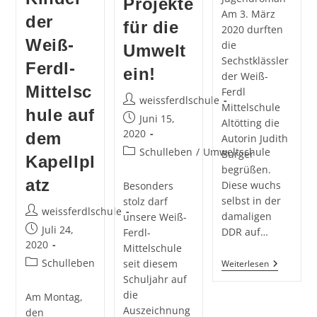
Projekte
Am 3. März
der
für die
2020 durften
Weiß-
die
Umwelt
Sechstklässler
Ferdl-
ein!
der Weiß-
Mittelsc
Ferdl
Beitrags-
weissferdlschule
Mittelschule
hule auf
Autor:
Beitrag
Juni 15,
Altötting die
veröffentlicht:
2020
dem
Autorin Judith
Beitrags-
Schulleben
/
Umweltschule
Burger
Kapellpl
Kategorie:
begrüßen.
atz
Diese wuchs
Besonders
selbst in der
stolz darf
Beitrags-
weissferdlschule
damaligen
unsere Weiß-
Autor:
Beitrag
Juli 24,
DDR auf…
Ferdl-
veröffentlicht:
2020
Mittelschule
Beitrags-
Schulleben
seit diesem
Autorenle
Weiterlesen
Von
Kategorie:
Schuljahr auf
Judith
die
Am Montag,
Burger
Auszeichnung
den