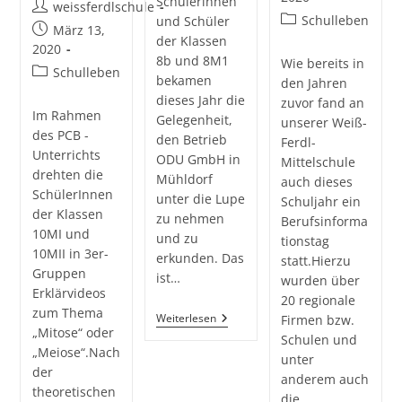
Schülerinnen
Beitrags-
weissferdlschule
Beitrags-
Schulleben
und Schüler
Autor:
Beitrag
März 13,
Kategorie:
der Klassen
veröffentlicht:
2020
8b und 8M1
Wie bereits in
Beitrags-
Schulleben
bekamen
den Jahren
Kategorie:
dieses Jahr die
zuvor fand an
Im Rahmen
Gelegenheit,
unserer Weiß-
des PCB -
den Betrieb
Ferdl-
Unterrichts
ODU GmbH in
Mittelschule
drehten die
Mühldorf
auch dieses
SchülerInnen
unter die Lupe
Schuljahr ein
der Klassen
zu nehmen
Berufsinforma
10MI und
und zu
tionstag
10MII in 3er-
erkunden. Das
statt.Hierzu
Gruppen
ist…
wurden über
Erklärvideos
20 regionale
zum Thema
Zu
Weiterlesen
Firmen bzw.
„Mitose“ oder
Besuch
Schulen und
Bei
„Meiose“.Nach
unter
Der
der
Firma
anderem auch
ODU
theoretischen
die