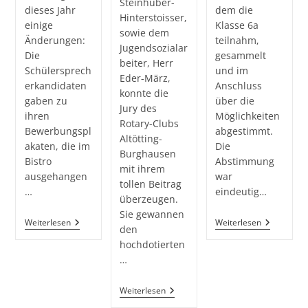
Steinhuber-
dieses Jahr
dem die
Hinterstoisser,
einige
Klasse 6a
sowie dem
Änderungen:
teilnahm,
Jugendsozialar
Die
gesammelt
beiter, Herr
Schülersprech
und im
Eder-März,
erkandidaten
Anschluss
konnte die
gaben zu
über die
Jury des
ihren
Möglichkeiten
Rotary-Clubs
Bewerbungspl
abgestimmt.
Altötting-
akaten, die im
Die
Burghausen
Bistro
Abstimmung
mit ihrem
ausgehangen
war
tollen Beitrag
…
eindeutig…
überzeugen.
Sie gewannen
Schülersprecherwahl
„Voll
Weiterlesen
Weiterlesen
den
2020
Sozial
hochdotierten
2020“
–
…
Wir,
Die
Klasse
Gewinner
Weiterlesen
6a,
Des