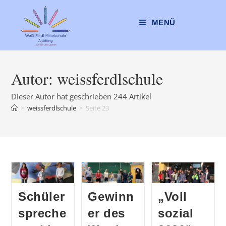
Zum
Inhalt
MENÜ
springen
Autor:
weissferdlschule
Dieser Autor hat geschrieben 244 Artikel
>
weissferdlschule
>
Seite 23
Schüler
Gewinn
„Voll
spreche
er des
sozial