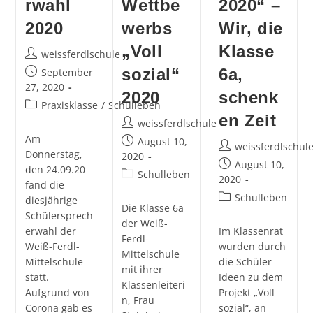
rwahl
Wettbe
2020“ –
2020
werbs
Wir, die
„Voll
Klasse
Beitrags-
weissferdlschule
Autor:
Beitrag
sozial“
6a,
September
veröffentlicht:
27, 2020
2020
schenk
Beitrags-
Praxisklasse
/
Schulleben
en Zeit
Kategorie:
Beitrags-
weissferdlschule
Autor:
Am
Beitrag
August 10,
Beitrags-
weissferdlschul
Donnerstag,
veröffentlicht:
2020
Autor:
Beitrag
August 10,
den 24.09.20
Beitrags-
Schulleben
veröffentlicht:
2020
fand die
Kategorie:
Beitrags-
Schulleben
diesjährige
Die Klasse 6a
Kategorie:
Schülersprech
der Weiß-
erwahl der
Im Klassenrat
Ferdl-
Weiß-Ferdl-
wurden durch
Mittelschule
Mittelschule
die Schüler
mit ihrer
statt.
Ideen zu dem
Klassenleiteri
Aufgrund von
Projekt „Voll
n, Frau
Corona gab es
sozial“, an