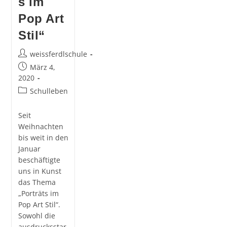
s im
Pop Art
Stil“
Beitrags-
weissferdlschule
Autor:
Beitrag
März 4,
veröffentlicht:
2020
Beitrags-
Schulleben
Kategorie:
Seit
Weihnachten
bis weit in den
Januar
beschäftigte
uns in Kunst
das Thema
„Porträts im
Pop Art Stil“.
Sowohl die
ausdrucksstar