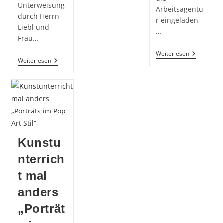
GmbH
Unterweisung
Arbeitsagentu
durch Herrn
r eingeladen,
Liebl und
…
Frau…
Berufsinf
Weiterlesen
Schüler
Weiterlesen
An
Und
Der
Schülerinnen
Weiß-
Der
Ferdl-
10.
Mittelsch
Klassen
Drehen
Erklärvideos
Kunstu
nterrich
t mal
anders
„Porträt