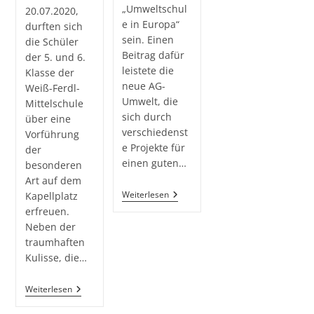
„Umweltschul
20.07.2020,
e in Europa“
durften sich
sein. Einen
die Schüler
Beitrag dafür
der 5. und 6.
leistete die
Klasse der
neue AG-
Weiß-Ferdl-
Umwelt, die
Mittelschule
sich durch
über eine
verschiedenst
Vorführung
e Projekte für
der
einen guten…
besonderen
Art auf dem
AG-
Weiterlesen
Kapellplatz
Umwelt
erfreuen.
–
Neben der
Wir
Setzen
traumhaften
Uns
Kulisse, die…
Durch
Verschiedene
Projekte
Münchner
Weiterlesen
Für
Theater
Die
Für